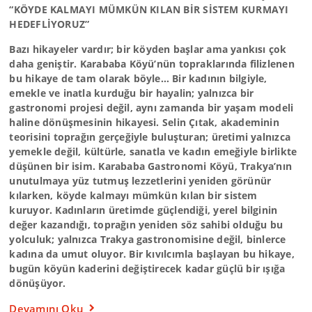
“KÖYDE KALMAYI MÜMKÜN KILAN BİR SİSTEM KURMAYI
HEDEFLİYORUZ”
Bazı hikayeler vardır; bir köyden başlar ama yankısı çok
daha geniştir. Karababa Köyü’nün topraklarında filizlenen
bu hikaye de tam olarak böyle… Bir kadının bilgiyle,
emekle ve inatla kurduğu bir hayalin; yalnızca bir
gastronomi projesi değil, aynı zamanda bir yaşam modeli
haline dönüşmesinin hikayesi. Selin Çıtak, akademinin
teorisini toprağın gerçeğiyle buluşturan; üretimi yalnızca
yemekle değil, kültürle, sanatla ve kadın emeğiyle birlikte
düşünen bir isim. Karababa Gastronomi Köyü, Trakya’nın
unutulmaya yüz tutmuş lezzetlerini yeniden görünür
kılarken, köyde kalmayı mümkün kılan bir sistem
kuruyor. Kadınların üretimde güçlendiği, yerel bilginin
değer kazandığı, toprağın yeniden söz sahibi olduğu bu
yolculuk; yalnızca Trakya gastronomisine değil, binlerce
kadına da umut oluyor. Bir kıvılcımla başlayan bu hikaye,
bugün köyün kaderini değiştirecek kadar güçlü bir ışığa
dönüşüyor.
Devamını Oku