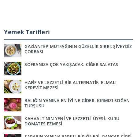
Yemek Tarifleri
GAZİANTEP MUTFAĞININ GÜZELLİK SIRRI: ŞİVEYDİZ
ÇORBASI
SOFRANIZA ÇOK YAKIŞACAK: CİĞER SALATASI
HAFİF VE LEZZETLİ BİR ALTERNATİF: ELMALI
KEREVİZ MEZESİ
BALIĞIN YANINA EN İYİ NE GİDER: KIRMIZI SOĞAN
TURŞUSU
KAHVALTININ YENİ VE LEZZETLİ ÜYESİ: KURU
DOMATES EZMESİ
ŞARABIN YANINA FARKLI BİR ÖNERİ: PANCAR CİPSİ