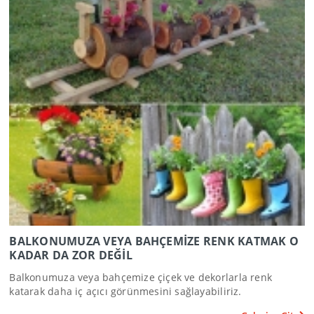
BALKONUMUZA VEYA BAHÇEMİZE RENK KATMAK O
KADAR DA ZOR DEĞİL
Balkonumuza veya bahçemize çiçek ve dekorlarla renk
katarak daha iç açıcı görünmesini sağlayabiliriz.