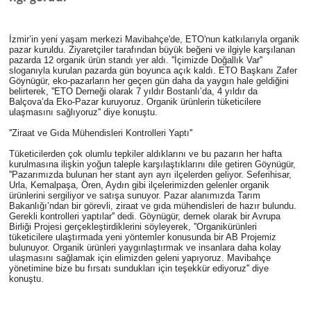
İzmir’in yeni yaşam merkezi Mavibahçe'de, ETO'nun katkılarıyla organik
pazar kuruldu. Ziyaretçiler tarafından büyük beğeni ve ilgiyle karşılanan
pazarda 12 organik ürün standı yer aldı. ''İçimizde Doğallık Var''
sloganıyla kurulan pazarda gün boyunca açık kaldı. ETO Başkanı Zafer
Göynügür, eko-pazarların her geçen gün daha da yaygın hale geldiğini
belirterek, ''ETO Derneği olarak 7 yıldır Bostanlı’da, 4 yıldır da
Balçova’da Eko-Pazar kuruyoruz. Organik ürünlerin tüketicilere
ulaşmasını sağlıyoruz'' diye konuştu.
''Ziraat ve Gıda Mühendisleri Kontrolleri Yaptı''
Tüketicilerden çok olumlu tepkiler aldıklarını ve bu pazarın her hafta
kurulmasına ilişkin yoğun taleple karşılaştıklarını dile getiren Göynügür,
''Pazarımızda bulunan her stant ayrı ayrı ilçelerden geliyor. Seferihisar,
Urla, Kemalpaşa, Ören, Aydın gibi ilçelerimizden gelenler organik
ürünlerini sergiliyor ve satışa sunuyor. Pazar alanımızda Tarım
Bakanlığı’ndan bir görevli, ziraat ve gıda mühendisleri de hazır bulundu.
Gerekli kontrolleri yaptılar'' dedi. Göynügür, dernek olarak bir Avrupa
Birliği Projesi gerçekleştirdiklerini söyleyerek, ''Organikürünleri
tüketicilere ulaştırmada yeni yöntemler konusunda bir AB Projemiz
bulunuyor. Organik ürünleri yaygınlaştırmak ve insanlara daha kolay
ulaşmasını sağlamak için elimizden geleni yapıyoruz. Mavibahçe
yönetimine bize bu fırsatı sundukları için teşekkür ediyoruz'' diye
konuştu.