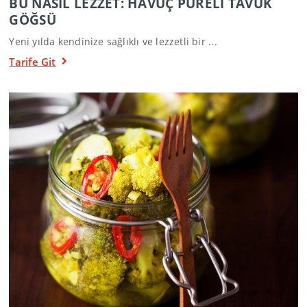
BU NASIL LEZZET: HAVUÇ PÜRELİ TAVUK
GÖĞSÜ
Yeni yılda kendinize sağlıklı ve lezzetli bir ...
Tarife Git