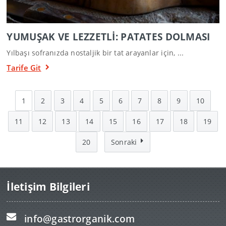
YUMUŞAK VE LEZZETLİ: PATATES DOLMASI
Yılbaşı sofranızda nostaljik bir tat arayanlar için, ...
Tarife Git
1
2
3
4
5
6
7
8
9
10
11
12
13
14
15
16
17
18
19
20
Sonraki
İletişim Bilgileri
info@gastrorganik.com