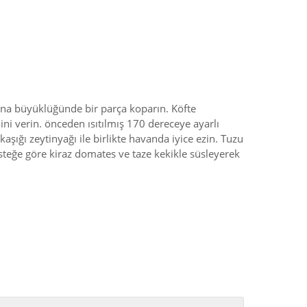
ina büyüklüğünde bir parça koparın. Köfte
lini verin. önceden ısıtılmış 170 dereceye ayarlı
aşığı zeytinyağı ile birlikte havanda iyice ezin. Tuzu
İsteğe göre kiraz domates ve taze kekikle süsleyerek