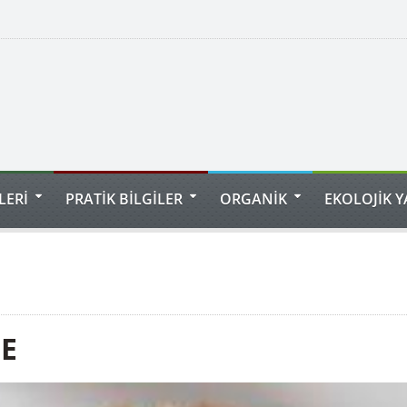
LERİ
PRATİK BİLGİLER
ORGANİK
EKOLOJİK 
TE