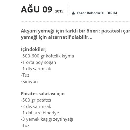
AĞU 09
2015
Yazar Bahadır YILDIRIM
Akşam yemeği için farklı bir öneri: patatesli 
yemeği için alternatif olabilir...
İçindekiler;
-500-600 gr köftelik kıyma
-1 orta boy soğan
-1 diş sarımsak
-Tuz
-Kimyon
Patates salatası için
-500 gr patates
-2 diş sarımsak
-1 dal taze biberiye
-3 yemek kaşığı zeytinyağı
-Tuz