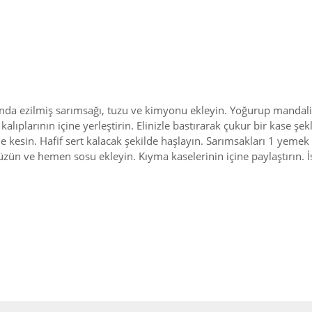
anda ezilmiş sarımsağı, tuzu ve kimyonu ekleyin. Yoğurup mandal
alıplarının içine yerleştirin. Elinizle bastırarak çukur bir kase şek
 kesin. Hafif sert kalacak şekilde haşlayın. Sarımsakları 1 yemek k
 süzün ve hemen sosu ekleyin. Kıyma kaselerinin içine paylaştırın. 