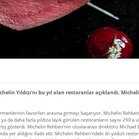
lin Yıldızı'nı bu yıl alan restoranlar açıklandı. Michel
nlerinin favorileri arasına girmeyi başarıyor. Michelin Rehberi ve 
ya da daha fazla yıldıza layık görülen restoranların sayısı 290'a ula
rtış gösterdi. Michelin Rehberi'nin uluslararası direktörü Michae
a yer aldığını ifade etti. Michelin Rehberi'ndeki iki yıldızlı restor