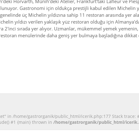
rlin'deki Horvarth, Münih'deki Atelier, Frankfurt'taki Lafleur ve Pie
ulunuyor. Gastronomi için oldukça prestijli kabul edilen Michelin y
e genelinde üç Michelin yıldızına sahip 11 restoran arasında yer 
helin yıldızı verilen yaklaşık yüz restoran olduğu için Almanya'd
nra 2'inci sırada yer alıyor. Uzmanlar, mükemmel yemek yemenin, ra
estoran menülerinde daha geniş yer bulmaya başladığına dikkat ç
et" in /home/gastrorganik/public_html/icerik.php:177 Stack trace: 
ude() #1 {main} thrown in
/home/gastrorganik/public_html/icerik