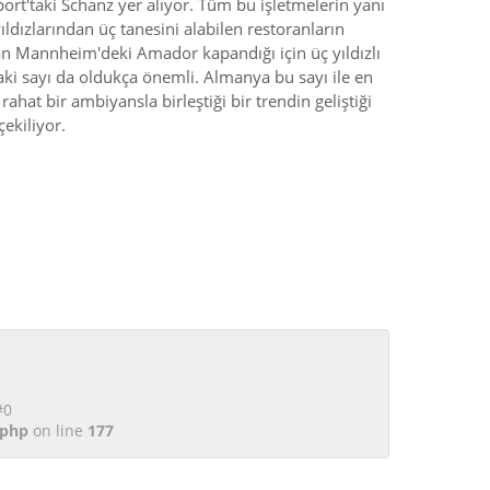
sport'taki Schanz yer alıyor. Tüm bu işletmelerin yanı
ıldızlarından üç tanesini alabilen restoranların
alan Mannheim'deki Amador kapandığı için üç yıldızlı
aki sayı da oldukça önemli. Almanya bu sayı ile en
hat bir ambiyansla birleştiği bir trendin geliştiği
ekiliyor.
#0
.php
on line
177