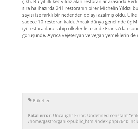
çıktı. Bu yıl ilk kez yıldız alan restoranlar arasında Be
sıra halihazırda 241 restoranın birer Michelin Yıldızı b
sayısı ise farklı bir nedenden dolayı azalmış oldu. Ülk
sadece 10 restoran kaldı. Ancak dünya genelinde üç Mic
iyi restoranlara sahip ülkeler listesinde Fransa'dan so
görüşünde. Ayrıca vejeteryan ve vegan yemeklerin de r
Etiketler
Fatal error
: Uncaught Error: Undefined constant "etik
/home/gastrorganik/public_html/index.php(764): incl