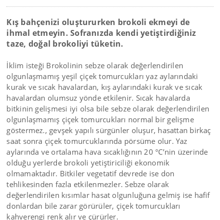
Kış bahçenizi oluştururken brokoli ekmeyi de
ihmal etmeyin. Sofranızda kendi yetiştirdiğiniz
taze, doğal brokoliyi tüketin.
İklim isteği Brokolinin sebze olarak değerlendirilen
olgunlaşmamış yeşil çiçek tomurcukları yaz aylarındaki
kurak ve sıcak havalardan, kış aylarındaki kurak ve sıcak
havalardan olumsuz yönde etkilenir. Sıcak havalarda
bitkinin gelişmesi iyi olsa bile sebze olarak değerlendirilen
olgunlaşmamış çiçek tomurcukları normal bir gelişme
göstermez., gevşek yapılı sürgünler oluşur, hasattan birkaç
saat sonra çiçek tomurcuklarında pörsüme olur. Yaz
aylarında ve ortalama hava sıcaklığının 20 °C’nin üzerinde
olduğu yerlerde brokoli yetiştiriciliği ekonomik
olmamaktadır. Bitkiler vegetatif devrede ise don
tehlikesinden fazla etkilenmezler. Sebze olarak
değerlendirilen kısımlar hasat olgunluğuna gelmiş ise hafif
donlardan bile zarar görürüler, çiçek tomurcukları
kahverengi renk alır ve çürürler.